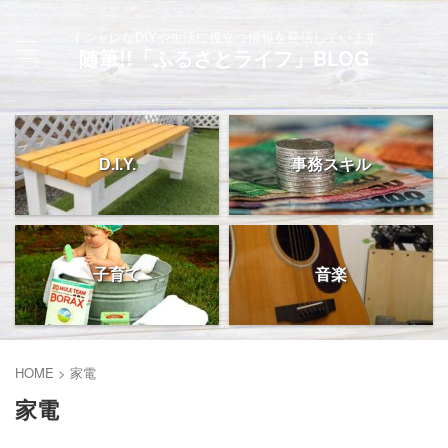
オシャレなDIYや生活に役立つ情報を発信しています
随筆!!「ふるさとライフ」BLOG
D.I.Y.
事務スキル
子育て
音楽
HOME
>
家電
家電