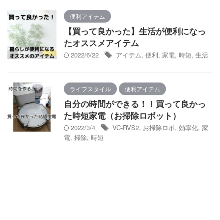
便利アイテム
【買って良かった】生活が便利になっ
たオススメアイテム
2022/6/22
アイテム
,
便利
,
家電
,
時短
,
生活
ライフスタイル
便利アイテム
自分の時間ができる！！買って良かっ
た時短家電（お掃除ロボット）
2022/3/4
VC-RVS2
,
お掃除ロボ
,
効率化
,
家
電
,
掃除
,
時短