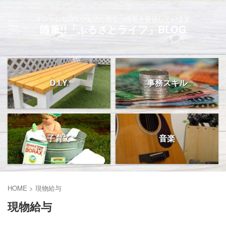
オシャレなDIYや生活に役立つ情報を発信しています
随筆!!「ふるさとライフ」BLOG
D.I.Y.
事務スキル
子育て
音楽
HOME
>
現物給与
現物給与