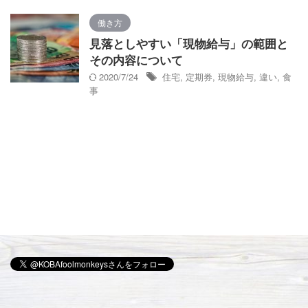
働き方
見落としやすい「現物給与」の範囲と
その内容について
2020/7/24
住宅
,
定期券
,
現物給与
,
違い
,
食
事