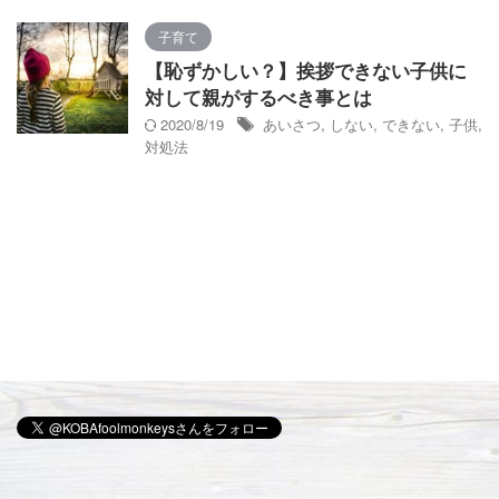
子育て
【恥ずかしい？】挨拶できない子供に
対して親がするべき事とは
2020/8/19
あいさつ
,
しない
,
できない
,
子供
,
対処法