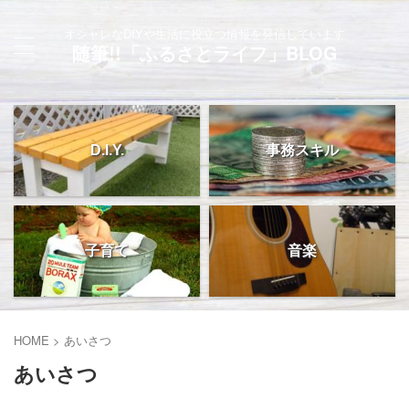
オシャレなDIYや生活に役立つ情報を発信しています
随筆!!「ふるさとライフ」BLOG
D.I.Y.
事務スキル
子育て
音楽
HOME
>
あいさつ
あいさつ