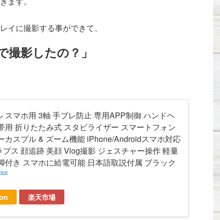
きます。
レイに撮影する事ができて、
で撮影したの？」
 スマホ用 3軸 手ブレ防止 専用APP制御 ハンドヘ
帯用 折りたたみ式 スタビライザー スマートフォン
カスプル & ズーム機能 iPhone/Androidスマホ対応
プス 顔追跡 美顔 Vlog撮影 ジェスチャー操作 軽量
脚付き スマホに給電可能 日本語取説付属 ブラック
nker
on
楽天市場