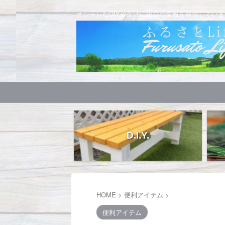
オシャレなDIYや生活に役立つ情報を発信していま
D.I.Y.
HOME
>
便利アイテム
>
便利アイテム