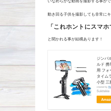
いなめらかな動画を撮影する事がで
動き回る子供を撮影しても非常にキ
「これホントにスマホ
と聞かれる事が結構あります！
ジンバル
ルド 携
用 フォー
タイムラ
小型 三
created by
Ri
Sukitekie
Amaz