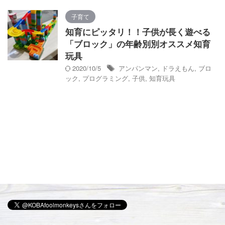
子育て
知育にピッタリ！！子供が長く遊べる
「ブロック」の年齢別別オススメ知育
玩具
2020/10/5
アンパンマン
,
ドラえもん
,
ブロ
ック
,
プログラミング
,
子供
,
知育玩具