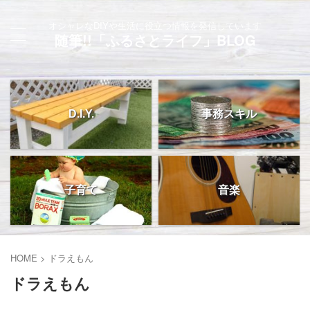
オシャレなDIYや生活に役立つ情報を発信しています
随筆!!「ふるさとライフ」BLOG
D.I.Y.
事務スキル
子育て
音楽
HOME
>
ドラえもん
ドラえもん