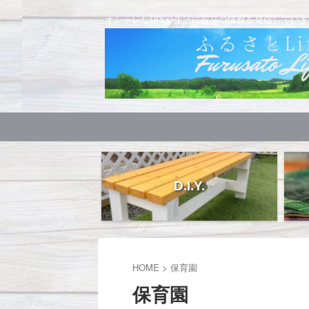
オシャレなDIYや生活に役立つ情報を発信していま
D.I.Y.
HOME
>
保育園
保育園