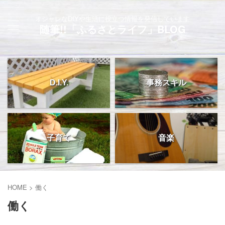
オシャレなDIYや生活に役立つ情報を発信しています
随筆!!「ふるさとライフ」BLOG
D.I.Y.
事務スキル
子育て
音楽
HOME
>
働く
働く