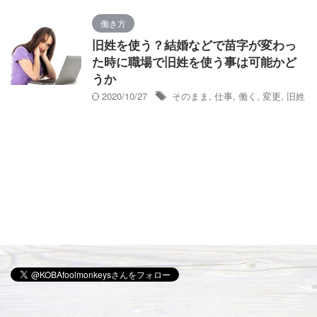
働き方
旧姓を使う？結婚などで苗字が変わっ
た時に職場で旧姓を使う事は可能かど
うか
2020/10/27
そのまま
,
仕事
,
働く
,
変更
,
旧姓