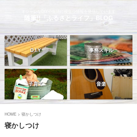
オシャレなDIYや生活に役立つ情報を発信しています
随筆!!「ふるさとライフ」BLOG
D.I.Y.
事務スキル
子育て
音楽
HOME
>
寝かしつけ
寝かしつけ