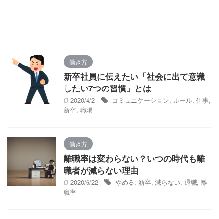
働き方
新卒社員に伝えたい「社会に出て意識
したい7つの習慣」とは
2020/4/2
コミュニケーション
,
ルール
,
仕事
,
新卒
,
職場
働き方
離職率は変わらない？いつの時代も離
職者が減らない理由
2020/6/22
やめる
,
新卒
,
減らない
,
退職
,
離
職率