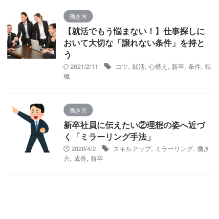
働き方
【就活でもう悩まない！】仕事探しに
おいて大切な「譲れない条件」を持と
う
2021/2/11
コツ
,
就活
,
心構え
,
新卒
,
条件
,
転
職
働き方
新卒社員に伝えたい②理想の姿へ近づ
く「ミラーリング手法」
2020/4/2
スキルアップ
,
ミラーリング
,
働き
方
,
成長
,
新卒