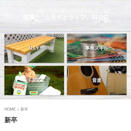
オシャレなDIYや生活に役立つ情報を発信しています
随筆!!「ふるさとライフ」BLOG
D.I.Y.
事務スキル
子育て
音楽
HOME
>
新卒
新卒