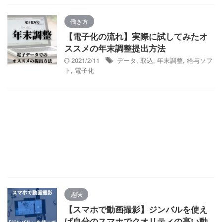
働き方
【電子化の流れ】実際に試してみたオ
ススメの年末調整提出方法
2021/2/11
データ
,
取込
,
年末調整
,
給与ソフ
ト
,
電子化
趣味
【スマホで動画撮影】ジンバルを使え
ば自分のスマホでクオリティの高い動