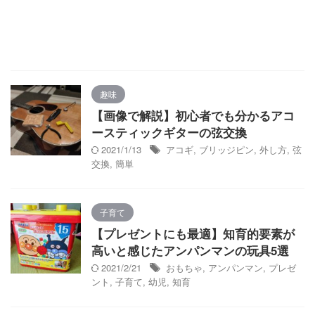
趣味
【画像で解説】初心者でも分かるアコ
ースティックギターの弦交換
2021/1/13
アコギ
,
ブリッジピン
,
外し方
,
弦
交換
,
簡単
子育て
【プレゼントにも最適】知育的要素が
高いと感じたアンパンマンの玩具5選
2021/2/21
おもちゃ
,
アンパンマン
,
プレゼ
ント
,
子育て
,
幼児
,
知育