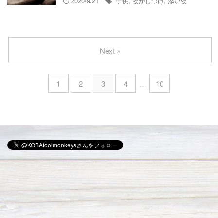
2020/9/21
子供
,
寝かしつけ
,
添い寝
Next »
1
2
3
4
…
10