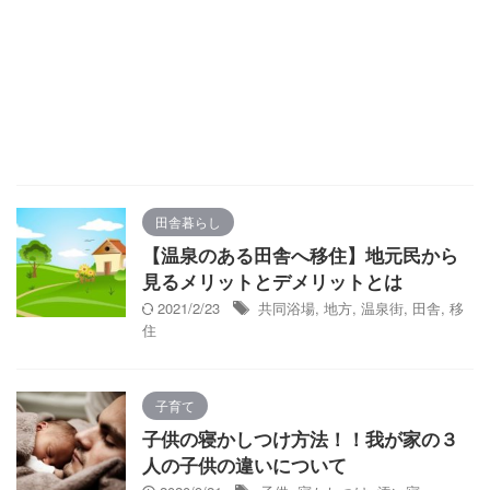
田舎暮らし
【温泉のある田舎へ移住】地元民から
見るメリットとデメリットとは
2021/2/23
共同浴場
,
地方
,
温泉街
,
田舎
,
移
住
子育て
子供の寝かしつけ方法！！我が家の３
人の子供の違いについて