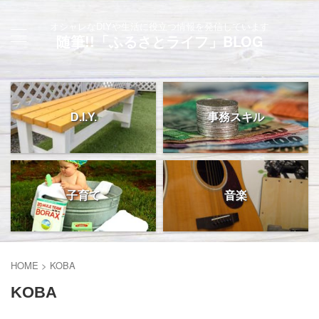
オシャレなDIYや生活に役立つ情報を発信しています
随筆!!「ふるさとライフ」BLOG
D.I.Y.
事務スキル
子育て
音楽
HOME
>
KOBA
KOBA