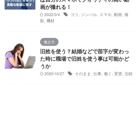
画が撮れる！
2022/3/4
コツ
,
ジンバル
,
スマホ
,
動画
,
撮
影
,
機材
働き方
旧姓を使う？結婚などで苗字が変わっ
た時に職場で旧姓を使う事は可能かど
うか
2020/10/27
そのまま
,
仕事
,
働く
,
変更
,
旧姓