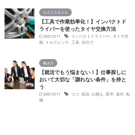
ライフスタイル
【工具で作業効率化！】インパクトド
ライバーを使ったタイヤ交換方法
2021/2/11
インパクトドライバー
,
タイヤ交
換
,
トルクレンチ
,
工具
,
自分で
働き方
【就活でもう悩まない！】仕事探しに
おいて大切な「譲れない条件」を持と
う
2021/2/11
コツ
,
就活
,
心構え
,
新卒
,
条件
,
転
職