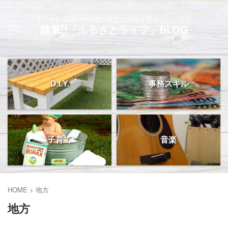
オシャレなDIYや生活に役立つ情報を発信しています
随筆!!「ふるさとライフ」BLOG
D.I.Y.
事務スキル
子育て
音楽
HOME
>
地方
地方