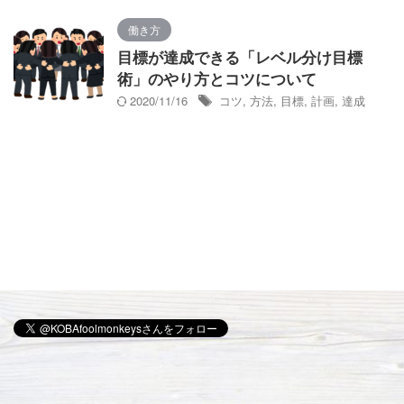
働き方
目標が達成できる「レベル分け目標
術」のやり方とコツについて
2020/11/16
コツ
,
方法
,
目標
,
計画
,
達成