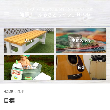
オシャレなDIYや生活に役立つ情報を発信しています
随筆!!「ふるさとライフ」BLOG
D.I.Y.
事務スキル
子育て
音楽
HOME
>
目標
目標