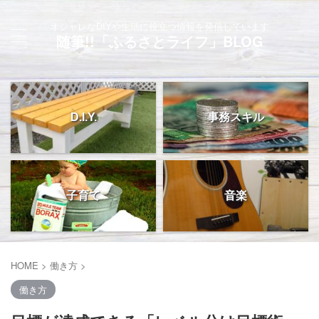
オシャレなDIYや生活に役立つ情報を発信しています
随筆!!「ふるさとライフ」BLOG
D.I.Y.
事務スキル
子育て
音楽
HOME
>
働き方
>
働き方