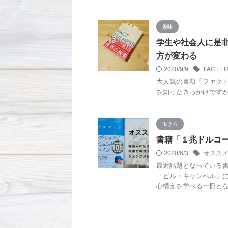
趣味
学生や社会人に是
方が変わる
2020/9/9
FACT F
大人気の書籍「ファク
を知ったきっかけですが
働き方
書籍「１兆ドルコ
2020/6/3
オススメ
最近話題となっている
「ビル・キャンベル」
心構えを学べる一冊となっ