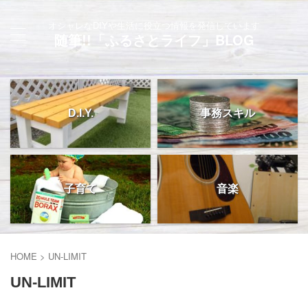
オシャレなDIYや生活に役立つ情報を発信しています
随筆!!「ふるさとライフ」BLOG
D.I.Y.
事務スキル
子育て
音楽
HOME
>
UN-LIMIT
UN-LIMIT