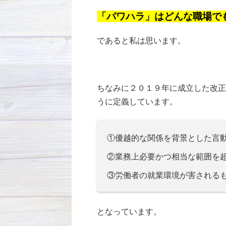
「パワハラ」はどんな職場で
であると私は思います。
ちなみに２０１９年に成立した改正
うに定義しています。
①優越的な関係を背景とした言
②業務上必要かつ相当な範囲を
③労働者の就業環境が害される
となっています。