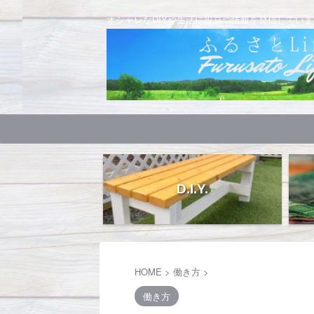
オシャレなDIYや生活に役立つ情報を発信していま
D.I.Y.
HOME
>
働き方
>
働き方